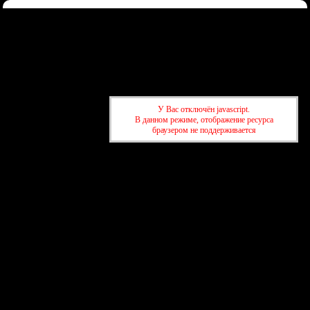
Форум
Участники
Правила
Регистрация
Войти
Донаты
Активные темы
Привет, Гость!
Войдите
или
зарегистрируйтесь
.
У Вас отключён javascript.
»
kuban-forum.ru - Лучший форум для общения
»
⛱️Отдых и
В данном режиме, отображение ресурса
путешествия
»
Предпочитаете путешествовать на... чём?
браузером не поддерживается
»
kuban-forum.ru - Лучший форум для общения
»
⛱️Отдых и
путешествия
»
Предпочитаете путешествовать на... чём?
создать бесплатный форум