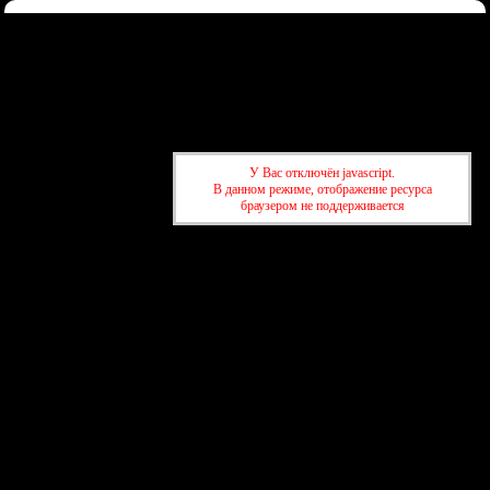
Форум
Участники
Правила
Регистрация
Войти
Донаты
Активные темы
Привет, Гость!
Войдите
или
зарегистрируйтесь
.
»
kuban-forum.ru - Лучший форум для общения
»
🚗За рулём
»
Не
У Вас отключён javascript.
ходите, дети, в Грузию гулять
В данном режиме, отображение ресурса
браузером не поддерживается
»
kuban-forum.ru - Лучший форум для общения
»
🚗За рулём
»
Не
ходите, дети, в Грузию гулять
создать бесплатный форум