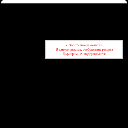
Форум
Участники
Правила
Регистрация
Войти
Донаты
Активные темы
Привет, Гость!
Войдите
или
зарегистрируйтесь
.
»
kuban-forum.ru - Лучший форум для общения
»
🛠️
У Вас отключён javascript.
В данном режиме, отображение ресурса
Техподдержечка
»
Кто развел пауков?🕷️
браузером не поддерживается
»
kuban-forum.ru - Лучший форум для общения
»
🛠️
Техподдержечка
»
Кто развел пауков?🕷️
создать бесплатный форум