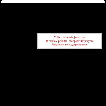
Форум
Участники
Правила
Регистрация
Войти
Донаты
Активные темы
Привет, Гость!
Войдите
или
зарегистрируйтесь
.
»
kuban-forum.ru - Лучший форум для общения
»
🌐Мир вокруг нас
У Вас отключён javascript.
»
транспорт на водороде
В данном режиме, отображение ресурса
браузером не поддерживается
»
kuban-forum.ru - Лучший форум для общения
»
🌐Мир вокруг нас
»
транспорт на водороде
создать бесплатный форум