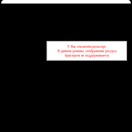
Форум
Участники
Правила
Регистрация
Войти
Донаты
Активные темы
Привет, Гость!
Войдите
или
зарегистрируйтесь
.
»
kuban-forum.ru - Лучший форум для общения
»
🌐Мир вокруг нас
У Вас отключён javascript.
»
Мир в инфографике
В данном режиме, отображение ресурса
браузером не поддерживается
»
kuban-forum.ru - Лучший форум для общения
»
🌐Мир вокруг нас
»
Мир в инфографике
создать бесплатный форум