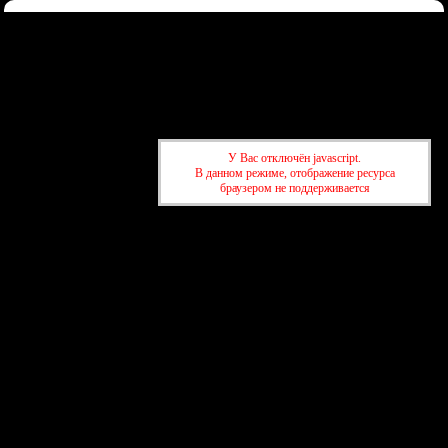
Форум
Участники
Правила
Регистрация
Войти
Донаты
Активные темы
Привет, Гость!
Войдите
или
зарегистрируйтесь
.
»
kuban-forum.ru - Лучший форум для общения
»
👑Политический
У Вас отключён javascript.
форум
»
­Дональд Трамп vs Камала Харрис
В данном режиме, отображение ресурса
браузером не поддерживается
»
kuban-forum.ru - Лучший форум для общения
»
👑Политический
форум
»
­Дональд Трамп vs Камала Харрис
создать бесплатный форум