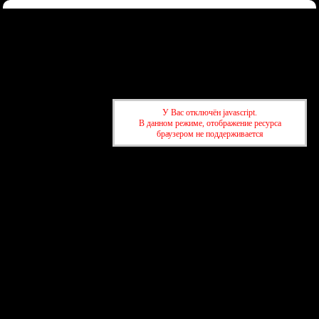
Форум
Участники
Правила
Регистрация
Войти
Донаты
Активные темы
Привет, Гость!
Войдите
или
зарегистрируйтесь
.
»
kuban-forum.ru - Лучший форум для общения
»
🚗За рулём
У Вас отключён javascript.
»
Давно ли вы ездили в Краснодаре без помощи Gps\Глонасс -
В данном режиме, отображение ресурса
карт?
браузером не поддерживается
»
kuban-forum.ru - Лучший форум для общения
»
🚗За рулём
»
Давно ли вы ездили в Краснодаре без помощи Gps\Глонасс -
карт?
создать бесплатный форум