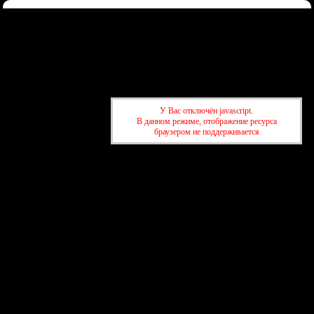
Форум
Участники
Правила
Регистрация
Войти
Донаты
Активные темы
Привет, Гость!
Войдите
или
зарегистрируйтесь
.
»
kuban-forum.ru - Лучший форум для общения
»
👑Политический
У Вас отключён javascript.
форум
»
Дедушку Си в Париж вызвали.
В данном режиме, отображение ресурса
браузером не поддерживается
»
kuban-forum.ru - Лучший форум для общения
»
👑Политический
форум
»
Дедушку Си в Париж вызвали.
создать бесплатный форум