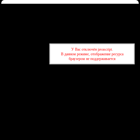
Форум
Участники
Правила
Регистрация
Войти
Донаты
Активные темы
Привет, Гость!
Войдите
или
зарегистрируйтесь
.
»
kuban-forum.ru - Лучший форум для общения
»
🚗За рулём
»
Не
У Вас отключён javascript.
забывайте про ручник
В данном режиме, отображение ресурса
браузером не поддерживается
»
kuban-forum.ru - Лучший форум для общения
»
🚗За рулём
»
Не
забывайте про ручник
создать бесплатный форум