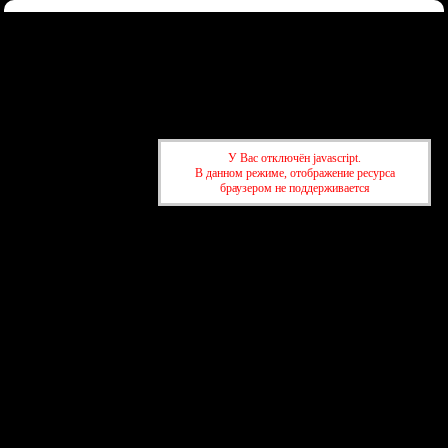
Форум
Участники
Правила
Регистрация
Войти
Донаты
Активные темы
Привет, Гость!
Войдите
или
зарегистрируйтесь
.
»
kuban-forum.ru - Лучший форум для общения
»
⚖️ Консультации
У Вас отключён javascript.
»
я первая, я первая. бе-бе-бе
В данном режиме, отображение ресурса
браузером не поддерживается
»
kuban-forum.ru - Лучший форум для общения
»
⚖️ Консультации
»
я первая, я первая. бе-бе-бе
создать бесплатный форум