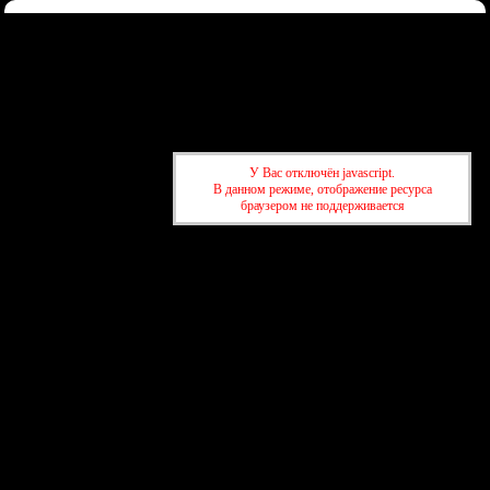
Форум
Участники
Правила
Регистрация
Войти
Донаты
Активные темы
Привет, Гость!
Войдите
или
зарегистрируйтесь
.
»
kuban-forum.ru - Лучший форум для общения
»
🌿 Охота,
У Вас отключён javascript.
рыбалка, грибы
»
а поговрить?
В данном режиме, отображение ресурса
браузером не поддерживается
»
kuban-forum.ru - Лучший форум для общения
»
🌿 Охота,
рыбалка, грибы
»
а поговрить?
создать бесплатный форум