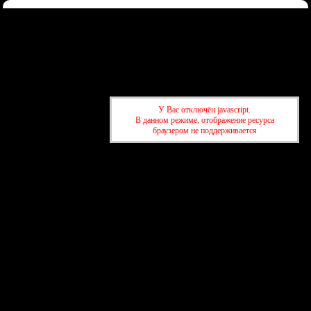
Форум
Участники
Правила
Регистрация
Войти
Донаты
Активные темы
Привет, Гость!
Войдите
или
зарегистрируйтесь
.
»
kuban-forum.ru - Лучший форум для общения
»
💼 Работа и
У Вас отключён javascript.
объявления
»
Куплю мопед
В данном режиме, отображение ресурса
браузером не поддерживается
»
kuban-forum.ru - Лучший форум для общения
»
💼 Работа и
объявления
»
Куплю мопед
создать бесплатный форум