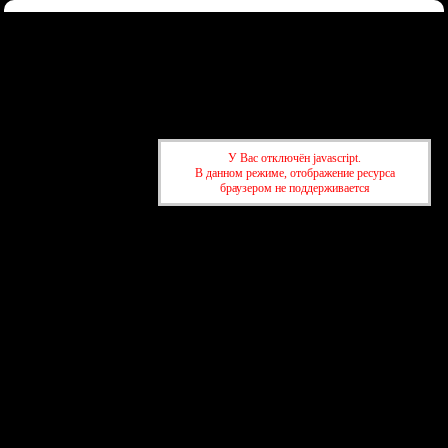
Форум
Участники
Правила
Регистрация
Войти
Донаты
Активные темы
Привет, Гость!
Войдите
или
зарегистрируйтесь
.
»
kuban-forum.ru - Лучший форум для общения
»
💬 Клуб по
У Вас отключён javascript.
интересам
»
Разные прикольные картинки
В данном режиме, отображение ресурса
браузером не поддерживается
»
kuban-forum.ru - Лучший форум для общения
»
💬 Клуб по
интересам
»
Разные прикольные картинки
создать бесплатный форум