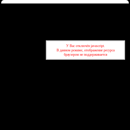
Форум
Участники
Правила
Регистрация
Войти
Донаты
Активные темы
Привет, Гость!
Войдите
или
зарегистрируйтесь
.
»
kuban-forum.ru - Лучший форум для общения
»
👑Политический
У Вас отключён javascript.
форум
»
Санкции, перспективы
В данном режиме, отображение ресурса
браузером не поддерживается
»
kuban-forum.ru - Лучший форум для общения
»
👑Политический
форум
»
Санкции, перспективы
создать бесплатный форум