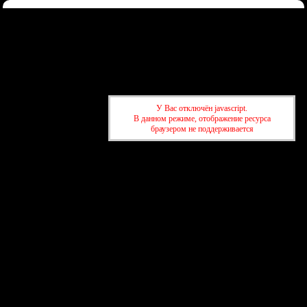
Форум
Участники
Правила
Регистрация
Войти
Донаты
Активные темы
Привет, Гость!
Войдите
или
зарегистрируйтесь
.
»
kuban-forum.ru - Лучший форум для общения
»
💬 Клуб по
У Вас отключён javascript.
интересам
»
OФФ Пантеона
В данном режиме, отображение ресурса
браузером не поддерживается
»
kuban-forum.ru - Лучший форум для общения
»
💬 Клуб по
интересам
»
OФФ Пантеона
создать бесплатный форум