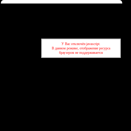
Форум
Участники
Правила
Регистрация
Войти
Донаты
Активные темы
Привет, Гость!
Войдите
или
зарегистрируйтесь
.
У Вас отключён javascript.
»
kuban-forum.ru - Лучший форум для общения
В данном режиме, отображение ресурса
»
Информация
браузером не поддерживается
»
kuban-forum.ru - Лучший форум для общения
»
Информация
создать бесплатный форум