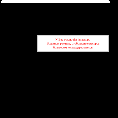
Форум
Участники
Правила
Регистрация
Войти
Донаты
Активные темы
Привет, Гость!
Войдите
или
зарегистрируйтесь
.
У Вас отключён javascript.
»
kuban-forum.ru - Лучший форум для общения
В данном режиме, отображение ресурса
»
Информация
браузером не поддерживается
»
kuban-forum.ru - Лучший форум для общения
»
Информация
создать бесплатный форум