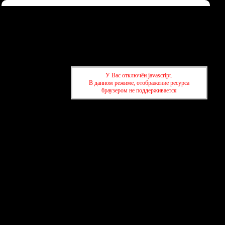
Форум
Участники
Правила
Регистрация
Войти
Донаты
Активные темы
Привет, Гость!
Войдите
или
зарегистрируйтесь
.
У Вас отключён javascript.
»
kuban-forum.ru - Лучший форум для общения
В данном режиме, отображение ресурса
»
Информация
браузером не поддерживается
»
kuban-forum.ru - Лучший форум для общения
»
Информация
создать бесплатный форум