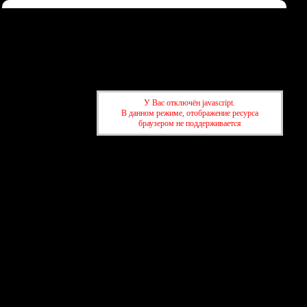
Форум
Участники
Правила
Регистрация
Войти
Донаты
Активные темы
Привет, Гость!
Войдите
или
зарегистрируйтесь
.
У Вас отключён javascript.
»
kuban-forum.ru - Лучший форум для общения
В данном режиме, отображение ресурса
»
Информация
браузером не поддерживается
»
kuban-forum.ru - Лучший форум для общения
»
Информация
создать бесплатный форум