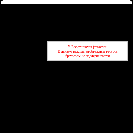
Форум
Участники
Правила
Регистрация
Войти
Донаты
Активные темы
Привет, Гость!
Войдите
или
зарегистрируйтесь
.
»
kuban-forum.ru - Лучший форум для общения
»
🍺Таверна
У Вас отключён javascript.
»
Приходящая без спроса. Ностальгия..
В данном режиме, отображение ресурса
браузером не поддерживается
»
kuban-forum.ru - Лучший форум для общения
»
🍺Таверна
»
Приходящая без спроса. Ностальгия..
создать бесплатный форум