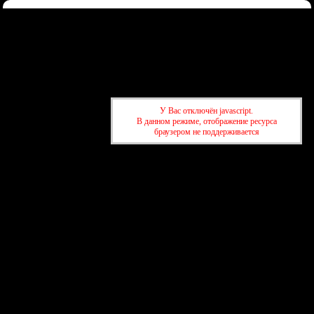
Форум
Участники
Правила
Регистрация
Войти
Донаты
Активные темы
Привет, Гость!
Войдите
или
зарегистрируйтесь
.
»
kuban-forum.ru - Лучший форум для общения
»
🚗За рулём
»
🚚
У Вас отключён javascript.
Toyota объявила о массовом отзыве Tundra третьего поколения
В данном режиме, отображение ресурса
браузером не поддерживается
»
kuban-forum.ru - Лучший форум для общения
»
🚗За рулём
»
🚚
Toyota объявила о массовом отзыве Tundra третьего поколения
создать бесплатный форум