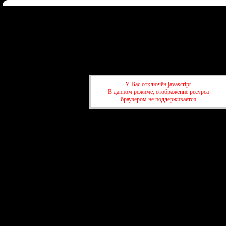
Форум
Участники
Правила
Регистрация
Войти
Донаты
Активные темы
Привет, Гость!
Войдите
или
зарегистрируйтесь
.
»
kuban-forum.ru - Лучший форум для общения
»
🚗За рулём
»
АвтоВАЗ
У Вас отключён javascript.
В данном режиме, отображение ресурса
браузером не поддерживается
»
kuban-forum.ru - Лучший форум для общения
»
🚗За рулём
»
АвтоВАЗ
создать бесплатный фору