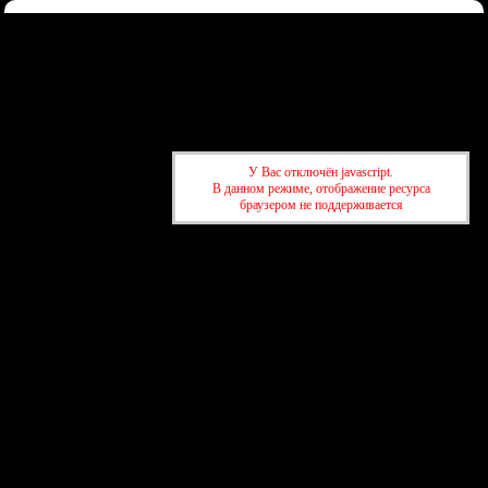
Форум
Участники
Правила
Регистрация
Войти
Донаты
Активные темы
Привет, Гость!
Войдите
или
зарегистрируйтесь
.
»
kuban-forum.ru - Лучший форум для общения
»
💼 Работа и
У Вас отключён javascript.
объявления
»
🔄Взаимная реклама: Сreiamo Bellezza -
В данном режиме, отображение ресурса
Искусство и Творчество для всех
браузером не поддерживается
»
kuban-forum.ru - Лучший форум для общения
»
💼 Работа и
объявления
»
🔄Взаимная реклама: Сreiamo Bellezza -
Искусство и Творчество для всех
создать бесплатный форум