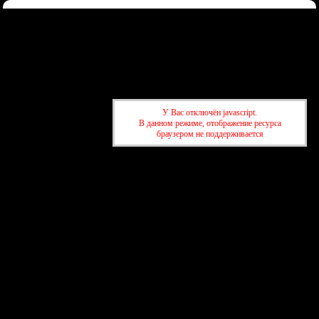
Форум
Участники
Правила
Регистрация
Войти
Донаты
Активные темы
Привет, Гость!
Войдите
или
зарегистрируйтесь
.
»
kuban-forum.ru - Лучший форум для общения
»
🌿 Охота,
У Вас отключён javascript.
рыбалка, грибы
»
Грибы не для еды... (фото и видео грибов от
В данном режиме, отображение ресурса
форумчан)
браузером не поддерживается
»
kuban-forum.ru - Лучший форум для общения
»
🌿 Охота,
рыбалка, грибы
»
Грибы не для еды... (фото и видео грибов от
форумчан)
создать бесплатный форум