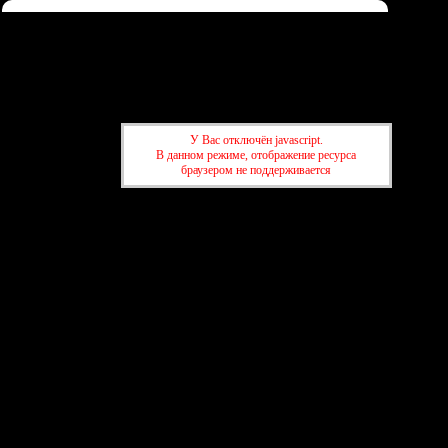
Форум
Участники
Правила
Регистрация
Войти
Донаты
Активные темы
Привет, Гость!
Войдите
или
зарегистрируйтесь
.
У Вас отключён javascript.
»
kuban-forum.ru - Лучший форум для общения
»
⚽
В данном режиме, отображение ресурса
браузером не поддерживается
Спорт
»
kuban-forum.ru - Лучший форум для общения
»
⚽
Спорт
создать бесплатный форум