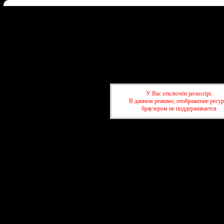
Форум
Участники
Правила
Регистрация
Войти
Дон
Активные темы
Привет, Гость!
Войдите
или
зарегистрируйтесь
.
»
kuban-forum.ru - Лучший форум для общения
»
👑Политический фо
»
Украина
У Вас отключён javascript.
В данном режиме, отображение ресур
браузером не поддерживается
»
kuban-forum.ru - Лучший форум для общения
»
👑Политический фо
»
Украина
создать бесп