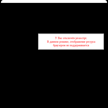
Форум
Участники
Правила
Регистрация
Войти
Донаты
Активные темы
Привет, Гость!
Войдите
или
зарегистрируйтесь
.
»
kuban-forum.ru - Лучший форум для общения
»
🌿 Охота,
У Вас отключён javascript.
рыбалка, грибы
»
река Кубань в пределах г.Краснодара
В данном режиме, отображение ресурса
браузером не поддерживается
»
kuban-forum.ru - Лучший форум для общения
»
🌿 Охота,
рыбалка, грибы
»
река Кубань в пределах г.Краснодара
создать бесплатный форум