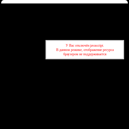
Форум
Участники
Правила
Регистрация
Войти
Донаты
Активные темы
Привет, Гость!
Войдите
или
зарегистрируйтесь
.
»
kuban-forum.ru - Лучший форум для общения
»
👑Политический
У Вас отключён javascript.
форум
»
The United States of America
В данном режиме, отображение ресурса
браузером не поддерживается
»
kuban-forum.ru - Лучший форум для общения
»
👑Политический
форум
»
The United States of America
создать бесплатный форум