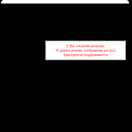
Форум
Участники
Правила
Регистрация
Войти
Донаты
Активные темы
Привет, Гость!
Войдите
или
зарегистрируйтесь
.
»
kuban-forum.ru - Лучший форум для общения
»
🎭 Творчество
У Вас отключён javascript.
В данном режиме, отображение ресурса
✨
браузером не поддерживается
»
kuban-forum.ru - Лучший форум для общения
»
🎭 Творчество
✨
создать бесплатный форум